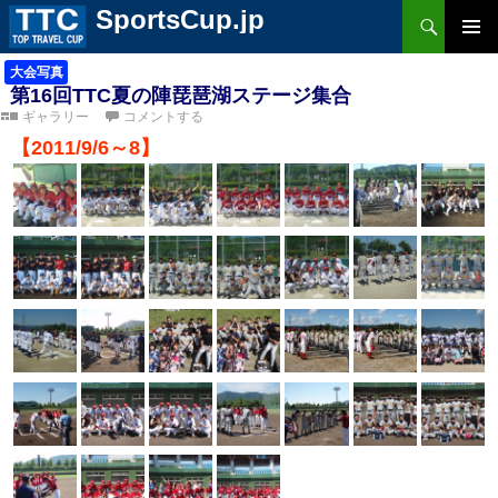
検
SportsCup.jp
索
コ
ン
メ
テ
大会写真
ン
第16回TTC夏の陣琵琶湖ステージ集合
ツ
イ
ギャラリー
コメントする
へ
ス
ン
【2011/9/6～8】
キ
ッ
プ
メ
ニ
ュ
ー