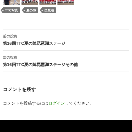
TTC写真
夏の陣
琵琶湖
投
前の投稿
稿
第16回TTC夏の陣琵琶湖ステージ
ナ
次の投稿
ビ
第16回TTC夏の陣琵琶湖ステージその他
ゲ
ー
コメントを残す
シ
コメントを投稿するには
ログイン
してください。
ョ
ン