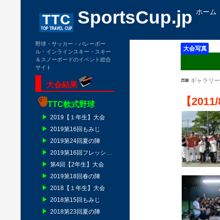
コンテ
検
SportsCup.jp
ホーム
索
野球・サッカー・バレーボー
大会写真
ル・インラインスキー・スキー
＆スノーボードのイベント総合
サイト
ギャラリー
大会結果
【2011/
TTC軟式野球
2019【１年生】大会
2019第16回もみじ
2019第24回夏の陣
2019第16回フレッシュマン
第4回【2年生】大会
2019第18回春の陣
2018【１年生】大会
2018第15回もみじ
2018第23回夏の陣