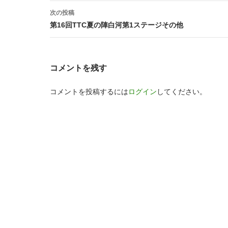
ナ
次の投稿
ビ
第16回TTC夏の陣白河第1ステージその他
ゲ
ー
コメントを残す
シ
コメントを投稿するには
ログイン
してください。
ョ
ン