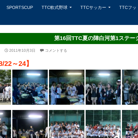
ンツへスキップ
SPORTSCUP
TTC軟式野球
TTCサッカー
TTCフ
第16回TTC夏の陣白河第1ステー
2011年10月3日
コメントする
8/22～24】