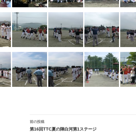
投
前の投稿
稿
第16回TTC夏の陣白河第1ステージ