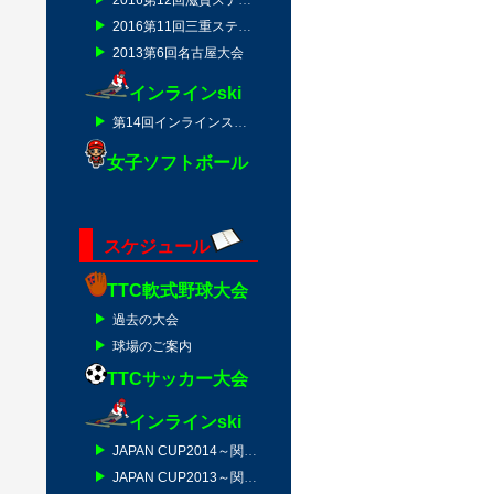
2016第11回三重ステージ
2013第6回名古屋大会
インラインski
第14回インラインスキー技術選IN津南2010
女子ソフトボール
スケジュール
TTC軟式野球大会
過去の大会
球場のご案内
TTCサッカー大会
インラインski
JAPAN CUP2014～関東の陣～
JAPAN CUP2013～関東の陣～