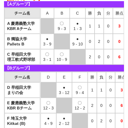
【Aグループ】
チーム名
A
B
C
勝
負
分
勝点
A 慶應義塾大学
〇
●
1
1
0
3
KBR Aチーム
9 - 3
1 - 3
B 獨協大学
●
●
0
2
0
0
Pallets B
3 - 9
9 - 10
C 早稲田大学
〇
〇
2
0
0
6
理工軟式野球部
3 - 1
10 - 9
【Bグループ】
チーム名
D
E
F
勝
負
分
勝点
D 早稲田大学
●
〇
1
1
0
3
まりの会
3 - 12
9 - 4
E 慶應義塾大学
〇
〇
2
0
0
6
KBR Bチーム
12 - 3
12 - 2
F 埼玉大学
●
●
0
2
0
0
Kitkat (B)
4 - 9
2 - 12