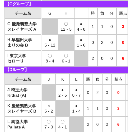
【Cグループ】
チーム名
G
H
I
勝
負
分
勝点
G 慶應義塾大学
〇
●
1
1
0
3
スレイヤーズ A
12 - 5
4 - 8
H 早稲田大学
●
●
0
2
0
0
まりの会 B
5 - 12
1 - 6
I 東京大学
〇
〇
2
0
0
6
セローリ
8 - 4
6 - 1
【Dループ】
チーム名
J
K
L
勝
負
分
勝点
得
J 埼玉大学
●
●
0
2
0
0
Kitkat (A)
2 - 5
0 - 7
K 慶應義塾大学
○
●
1
1
0
3
スレイヤーズ B
5 - 2
1 - 4
L 獨協大学
〇
〇
2
0
0
6
1
Pallets A
7 - 0
4 - 1