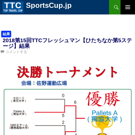
検
SportsCup.jp
索
コ
ン
メ
テ
ン
ツ
イ
へ
結果
ス
ン
2018第15回TTCフレッシュマン【ひたちなか第5ステ
キ
ッ
ージ】結果
プ
メ
コメントする
ニ
ュ
ー