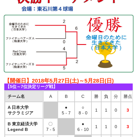
【開催日】2018年5月27日(土)～5月28日(日)
【5位～7位決定リーグ戦】
チーム名
A
B
C
勝
負
分
勝点
A 日本大学
●
○
1
1
0
3
サクラミジア
5 - 7
8 - 0
B 東京経済大学
〇
●
1
1
0
3
Legend B
7 - 5
6 - 10