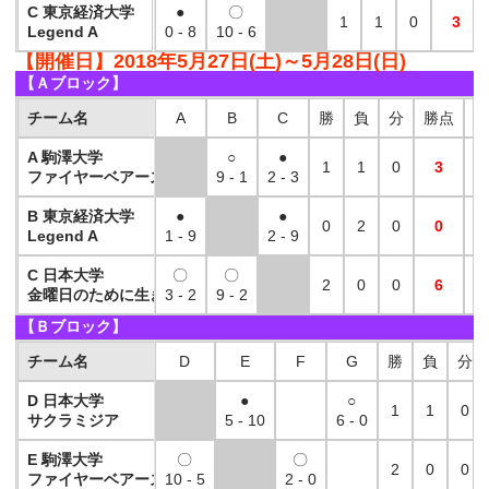
C 東京経済大学
●
〇
1
1
0
3
Legend A
0 - 8
10 - 6
【開催日】2018年5月27日(土)～5月28日(日)
【Ａブロック】
チーム名
A
B
C
勝
負
分
勝点
得
A 駒澤大学
○
●
1
1
0
3
1
ファイヤーベアーズA
9 - 1
2 - 3
B 東京経済大学
●
●
0
2
0
0
Legend A
1 - 9
2 - 9
C 日本大学
〇
〇
2
0
0
6
1
金曜日のために生きてきた
3 - 2
9 - 2
【Ｂブロック】
チーム名
D
E
F
G
勝
負
分
D 日本大学
●
○
1
1
0
サクラミジア
5 - 10
6 - 0
E 駒澤大学
〇
〇
2
0
0
ファイヤーベアーズ B
10 - 5
2 - 0