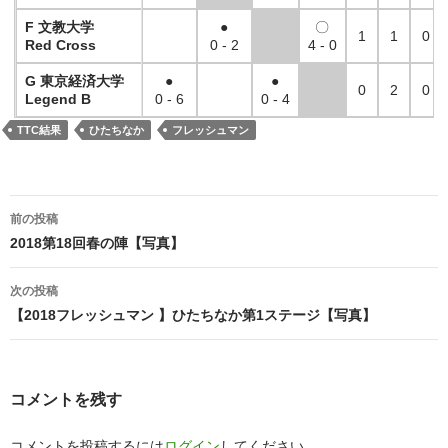
F 文教大学
●
〇
1
1
0
Red Cross
0 - 2
4 - 0
G 東京経済大学
●
●
0
2
0
Legend B
0 - 6
0 - 4
TTC結果
ひたちなか
フレッシュマン
投
前の投稿
稿
2018第18回春の陣【写真】
ナ
次の投稿
ビ
【2018フレッシュマン 】ひたちなか第1ステージ【写真】
ゲ
ー
コメントを残す
シ
コメントを投稿するには
ログイン
してください。