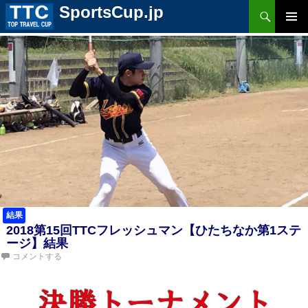
検
SportsCup.jp
索
コ
ン
メ
テ
ン
ツ
イ
へ
ス
ン
キ
ッ
プ
メ
ニ
ュ
ー
結果
2018第15回TTCフレッシュマン【ひたちなか第1ステ
ージ】結果
コメントする