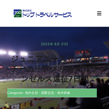
Skip
to
content
Toggl
Navig
ホーム
2023年 8月 21日
旅行計画
ジュニアユースサッカー
お知らせ
チーム・アメリカ・ロサ
ンゼルス遠征7日間
会社案内
Categories:
海外合宿・国際交流・海外研修
求人情報