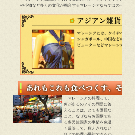
や小物など多くの文化が融合するマレーシアならではの一品を
あれもこれも食べつくす、それがマレー・
マレーシアの料理って、
何があるの？その問題に答
えることは、とても困難な
こと。なぜならお国柄であ
る多民族国家の事情を色濃
く反映して、数えきれない
ほどの料理が堪能できるか