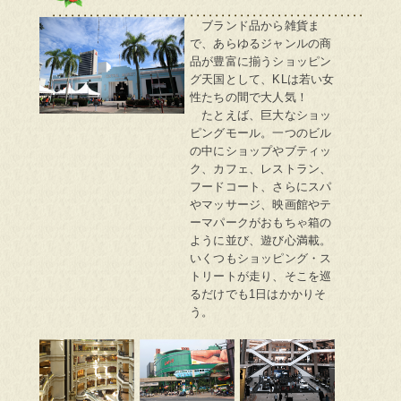
ストリート巡りも愉しい「ＫLショッピン
ブランド品から雑貨ま
で、あらゆるジャンルの商
品が豊富に揃うショッピン
グ天国として、KLは若い女
性たちの間で大人気！
たとえば、巨大なショッ
ピングモール。一つのビル
の中にショップやブティッ
ク、カフェ、レストラン、
フードコート、さらにスパ
やマッサージ、映画館やテ
ーマパークがおもちゃ箱の
ように並び、遊び心満載。
いくつもショッピング・ス
トリートが走り、そこを巡
るだけでも1日はかかりそ
う。