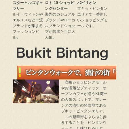
スターヒルズギャ
ロト 10 ショッピ
パビリオン
ラリー
ングセンター
ブキッ・ビンタン
ルイ・ヴィトンや
海外のカジュアル
エリアで一番新し
エルメスなど一流
ブランドやローカ
いショッピングモ
ブランドが集まる
ルブランドショッ
ールです。
ファッションビ
プが若者たちに大
ル。
人気。
Bukit Bintang ビンタンウォーク
ビンタンウォークで、流行の街「ブキッ・
高級ショッピングモール
やお洒落なブティック、オ
ープンカフェが揃うKL随一
の人気スポットで、マレー
シアの流行の発信地である
ブキッ・ビンタンエリア。
この繁華街をぶらぶら歩
きすることを「ビンタンウ
ォーク」と呼ばれるほど、