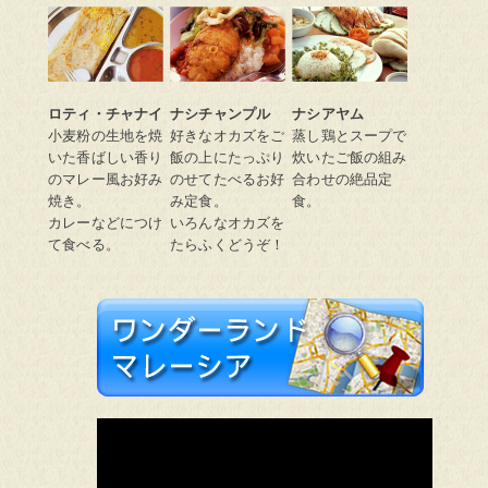
ロティ・チャナイ
ナシチャンプル
ナシアヤム
小麦粉の生地を焼
好きなオカズをご
蒸し鶏とスープで
いた香ばしい香り
飯の上にたっぷり
炊いたご飯の組み
のマレー風お好み
のせてたべるお好
合わせの絶品定
焼き。
み定食。
食。
カレーなどにつけ
いろんなオカズを
て食べる。
たらふくどうぞ！
ワンダーランドマレーシア