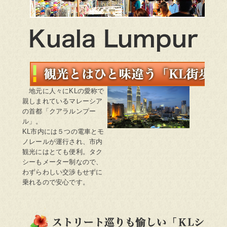
ショッピング&グルメ
Kuala Lumpur クアラルンプール
地元に人々にKLの愛称で
観光とはひと味違う「KL街歩き術」。
親しまれているマレーシア
の首都「クアラルンプー
ル」。
KL市内には５つの電車とモ
ノレールが運行され、市内
観光にはとても便利。タク
シーもメーター制なので、
わずらわしい交渉もせずに
乗れるので安心です。