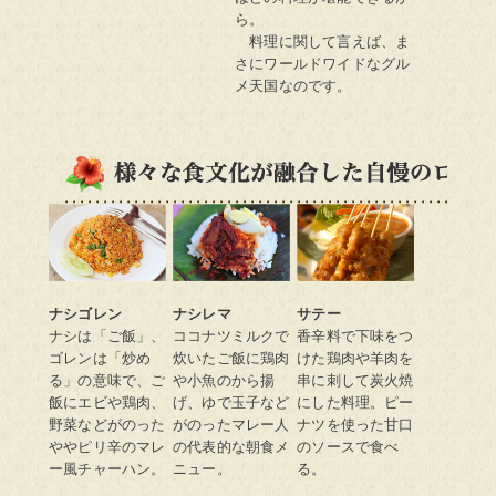
ら。
料理に関して言えば、ま
さにワールドワイドなグル
メ天国なのです。
様々な食文化が融合した自慢のローカルフ
ナシゴレン
ナシレマ
サテー
ナシは「ご飯」、
ココナツミルクで
香辛料で下味をつ
ゴレンは「炒め
炊いたご飯に鶏肉
けた鶏肉や羊肉を
る」の意味で、ご
や小魚のから揚
串に刺して炭火焼
飯にエビや鶏肉、
げ、ゆで玉子など
にした料理。ピー
野菜などがのった
がのったマレー人
ナツを使った甘口
ややピリ辛のマレ
の代表的な朝食メ
のソースで食べ
ー風チャーハン。
ニュー。
る。