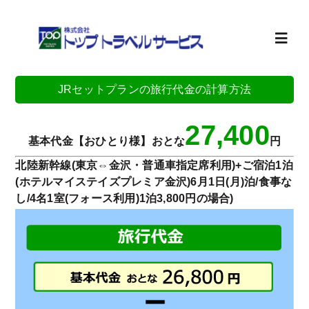
Skip
to
content
Toggl
Navig
JRセットプランの旅行代金の計算方法
ホーム
27,400
旅行計画
基本代金【おひとり様】おとな
円
北陸新幹線(東京⇔金沢・普通車指定席利用)+ご宿泊1泊
(ホテルマイステイズプレミア金沢)6月1日(月)泊/食事な
お知らせ
し/4名1室(フォース利用)1泊3,800円の場合)
会社案内
求人情報