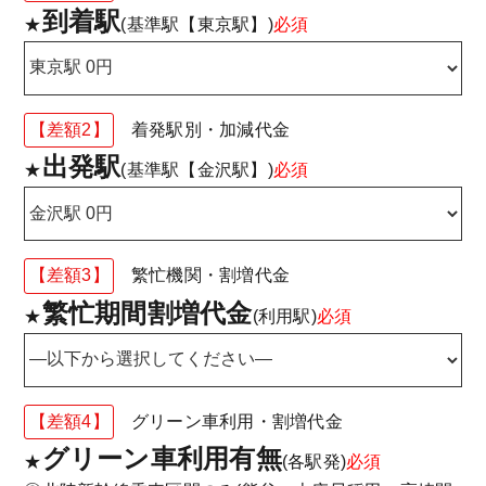
到着駅
★
(基準駅【東京駅】)
必須
【差額2】
着発駅別・加減代金
出発駅
★
(基準駅【金沢駅】)
必須
【差額3】
繁忙機関・割増代金
繁忙期間割増代金
★
(利用駅)
必須
【差額4】
グリーン車利用・割増代金
グリーン車利用有無
★
(各駅発)
必須