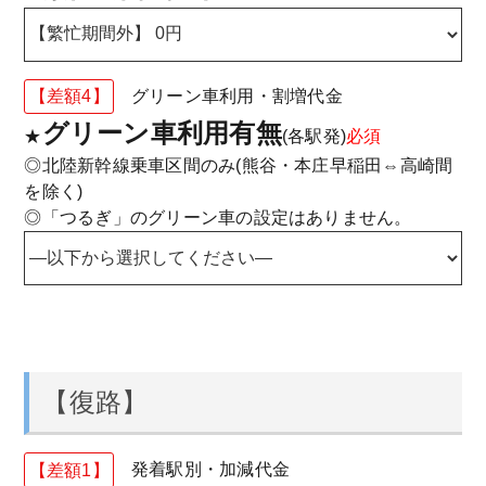
【差額4】
グリーン車利用・割増代金
グリーン車利用有無
★
(各駅発)
必須
◎北陸新幹線乗車区間のみ(熊谷・本庄早稲田⇔高崎間
を除く)
◎「つるぎ」のグリーン車の設定はありません。
【復路】
【差額1】
発着駅別・加減代金