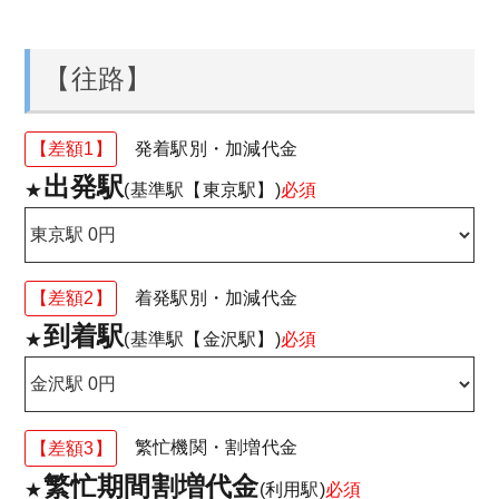
【往路】
【差額1】
発着駅別・加減代金
出発駅
★
(基準駅【東京駅】)
必須
【差額2】
着発駅別・加減代金
到着駅
★
(基準駅【金沢駅】)
必須
【差額3】
繁忙機関・割増代金
繁忙期間割増代金
★
(利用駅)
必須