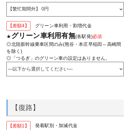
【差額4】
グリーン車利用・割増代金
グリーン車利用有無
★
(各駅発)
必須
◎北陸新幹線乗車区間のみ(熊谷・本庄早稲田⇔高崎間
を除く)
◎「つるぎ」のグリーン車の設定はありません。
【復路】
【差額1】
発着駅別・加減代金