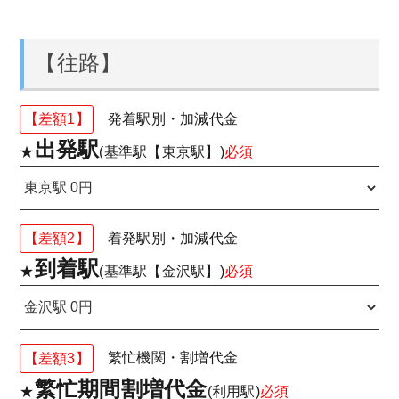
【往路】
【差額1】
発着駅別・加減代金
出発駅
★
(基準駅【東京駅】)
必須
【差額2】
着発駅別・加減代金
到着駅
★
(基準駅【金沢駅】)
必須
【差額3】
繁忙機関・割増代金
繁忙期間割増代金
★
(利用駅)
必須