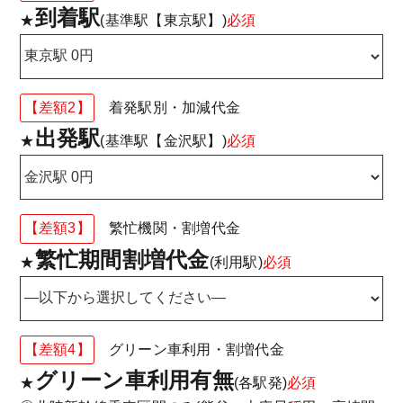
到着駅
★
(基準駅【東京駅】)
必須
【差額2】
着発駅別・加減代金
出発駅
★
(基準駅【金沢駅】)
必須
【差額3】
繁忙機関・割増代金
繁忙期間割増代金
★
(利用駅)
必須
【差額4】
グリーン車利用・割増代金
グリーン車利用有無
★
(各駅発)
必須