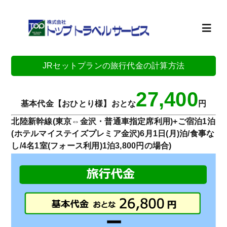
Skip
to
content
Toggl
Navig
JRセットプランの旅行代金の計算方法
ホーム
27,400
旅行計画
基本代金【おひとり様】おとな
円
北陸新幹線(東京⇔金沢・普通車指定席利用)+ご宿泊1泊
(ホテルマイステイズプレミア金沢)6月1日(月)泊/食事な
お知らせ
し/4名1室(フォース利用)1泊3,800円の場合)
会社案内
求人情報