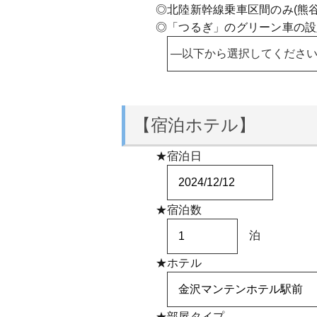
◎北陸新幹線乗車区間のみ(熊
◎「つるぎ」のグリーン車の設
【宿泊ホテル】
★宿泊日
★宿泊数
泊
★ホテル
★部屋タイプ