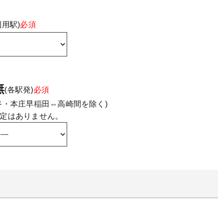
利用駅)
必須
無
(各駅発)
必須
谷・本庄早稲田⇔高崎間を除く)
定はありません。