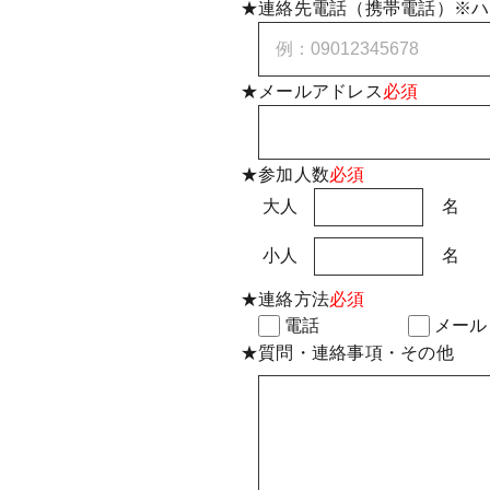
★連絡先電話（携帯電話）※ハイ
★メールアドレス
必須
★参加人数
必須
大人
名
小人
名
★連絡方法
必須
電話
メール
★質問・連絡事項・その他