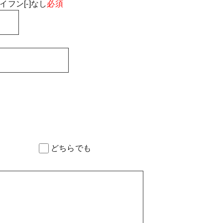
フン[-]なし
必須
どちらでも