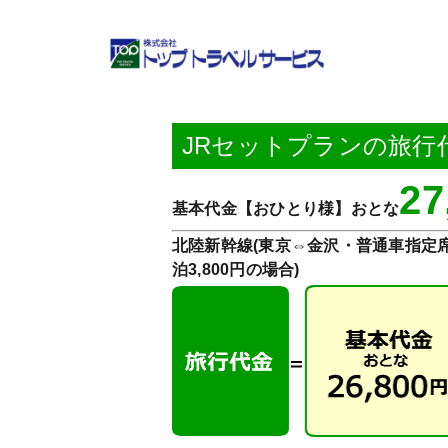
Skip
to
content
JRセットプランの旅行
27
基本代金【おひとり様】おとな
北陸新幹線(東京⇔金沢・普通車指定席利
泊3,800円の場合)