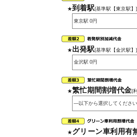
到着駅
★
(基準駅【東京駅】
出発駅
★
(基準駅【金沢駅】
繁忙期間割増代金
★
(
グリーン車利用有
★