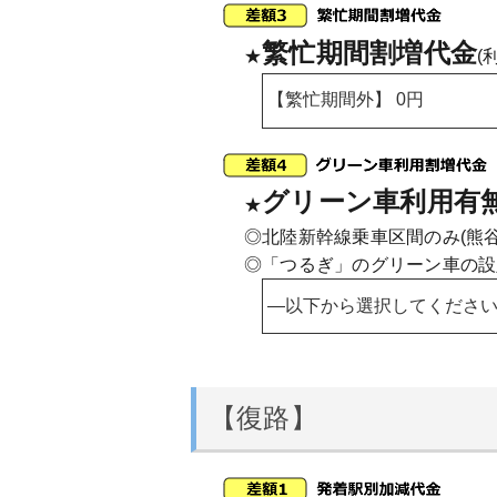
繁忙期間割増代金
★
(
グリーン車利用有
★
◎北陸新幹線乗車区間のみ(熊
◎「つるぎ」のグリーン車の設
【復路】