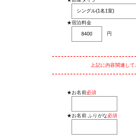
★宿泊料金
円
上記に内容関連して
★お名前
必須
★お名前 ふりがな
必須