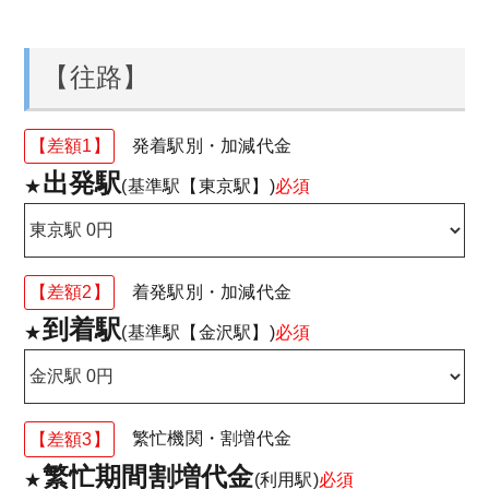
【往路】
【差額1】
発着駅別・加減代金
出発駅
★
(基準駅【東京駅】)
必須
【差額2】
着発駅別・加減代金
到着駅
★
(基準駅【金沢駅】)
必須
【差額3】
繁忙機関・割増代金
繁忙期間割増代金
★
(利用駅)
必須