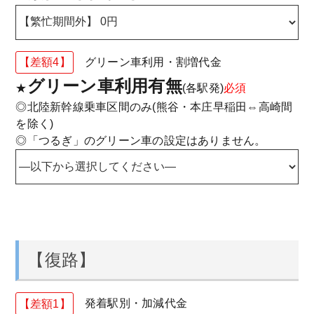
【差額4】
グリーン車利用・割増代金
グリーン車利用有無
★
(各駅発)
必須
◎北陸新幹線乗車区間のみ(熊谷・本庄早稲田⇔高崎間
を除く)
◎「つるぎ」のグリーン車の設定はありません。
【復路】
【差額1】
発着駅別・加減代金