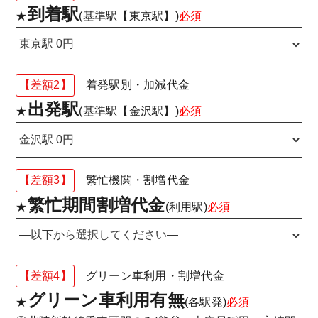
到着駅
★
(基準駅【東京駅】)
必須
【差額2】
着発駅別・加減代金
出発駅
★
(基準駅【金沢駅】)
必須
【差額3】
繁忙機関・割増代金
繁忙期間割増代金
★
(利用駅)
必須
【差額4】
グリーン車利用・割増代金
グリーン車利用有無
★
(各駅発)
必須