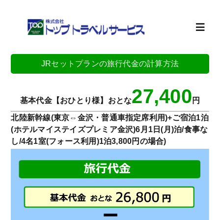
Skip
to
content
Toggl
Navig
JRセットプランの旅行代金の計算方法
ホーム
27,400
旅行計画
基本代金【おひとり様】おとな
円
北陸新幹線(東京⇔金沢・普通車指定席利用)+ご宿泊1泊
(ホテルマイステイズプレミア金沢)6月1日(月)泊/食事な
お知らせ
し/4名1室(フォース利用)1泊3,800円の場合)
会社案内
求人情報