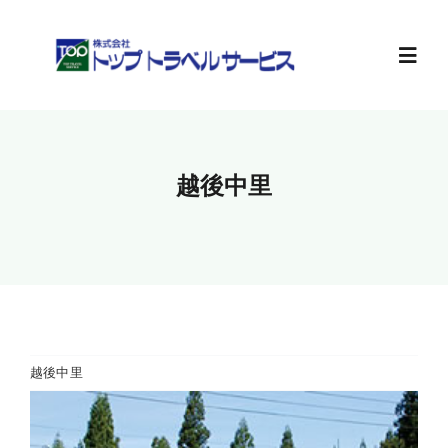
Skip
to
content
Toggl
Navig
ホーム
越後中里
旅行計画
お知らせ
会社案内
越後中里
求人情報