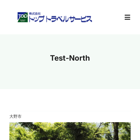
Skip
to
content
Toggl
Navig
ホーム
Test-North
旅行計画
お知らせ
会社案内
大野市
求人情報