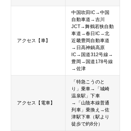
中国吹田IC→中国
自動車道→吉川
JCT→舞鶴若狭自動
車道→春日IC→北
アクセス【車】
近畿豊岡自動車道
→日高神鍋高原
IC→国道312号線→
豊岡→国道178号線
→佐津
「特急こうのと
り」乗車→「城崎
温泉駅」下車
アクセス【電車】
→「山陰本線普通
列車」乗換え→佐
津駅下車（駅より
徒歩で約8分）