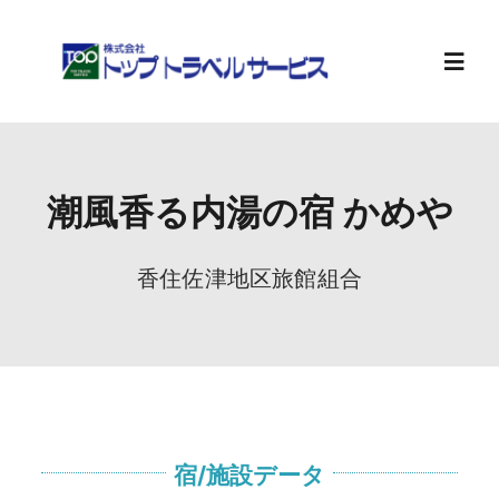
Skip
to
content
Toggl
Navig
ホーム
潮風香る内湯の宿 かめや
旅行計画
香住佐津地区旅館組合
お知らせ
会社案内
求人情報
宿/施設データ