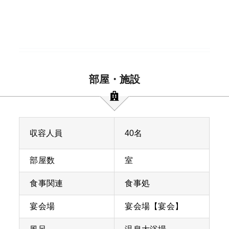
部屋・施設
収容人員
40名
部屋数
室
食事関連
食事処
宴会場
宴会場【宴会】