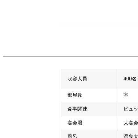
収容人員
400名
部屋数
室
食事関連
ビュッ
宴会場
大宴
風呂
温泉