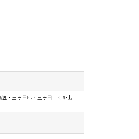
速・三ヶ日IC～三ヶ日ＩＣを出