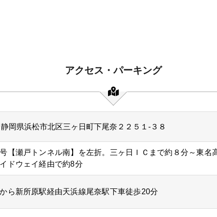
アクセス・パーキング
24 静岡県浜松市北区三ヶ日町下尾奈２２５１-３８
号【瀬戸トンネル南】を左折。三ヶ日ＩＣまで約８分～東名高
イドウェイ経由で約8分
から新所原駅経由天浜線尾奈駅下車徒歩20分