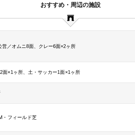
おすすめ・周辺の施設
公営／オムニ8面、クレー6面×2ヶ所
2面×1ヶ所、土・サッカー1面×1ヶ所
所
0M・フィールド芝