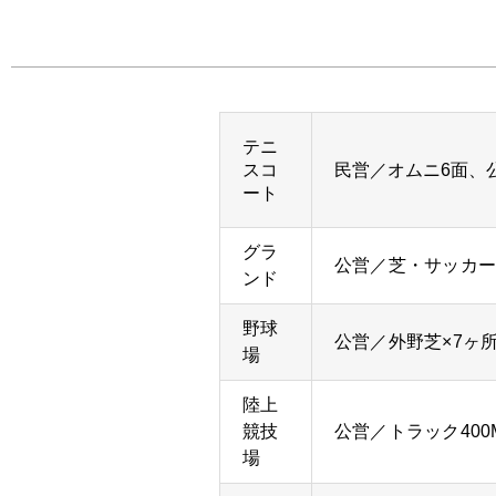
テニ
スコ
民営／オムニ6面、
ート
グラ
公営／芝・サッカー
ンド
野球
公営／外野芝×7ヶ
場
陸上
競技
公営／トラック40
場