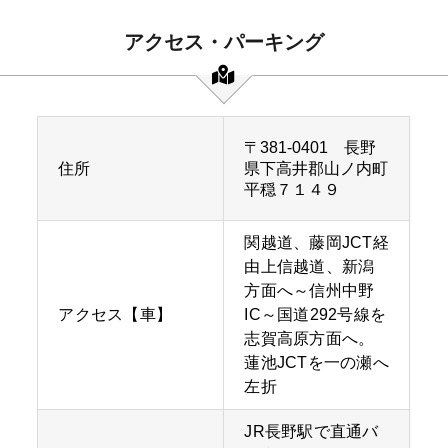
アクセス・パーキング
〒381-0401 長野
住所
県下高井郡山ノ内町
平穏７１４９
関越道、藤岡JCT経
由上信越道、新潟
方面へ～信州中野
アクセス【車】
IC～国道292号線を
志賀高原方面へ。
蓮池JCTを一の瀬へ
左折
JR長野駅で直通バ