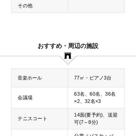
その他
おすすめ・周辺の施設
音楽ホール
77㎡・ピアノ3台
63名、60名、36名
会議場
×2、32名×3
14面(要予約)、送迎
テニスコート
可(7～8分)
公営／バスケ・バ