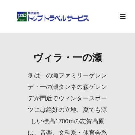
Skip
to
content
Toggl
Navig
ホーム
ヴィラ・一の瀬
旅行計画
冬は一の瀬ファミリーゲレン
お知らせ
デ・一の瀬タンネの森ゲレン
デが間近でウィンタースポー
会社案内
ツには絶好の立地、夏でも涼
しい標高1700mの志賀高原
求人情報
は、音楽、文科系・体育会系