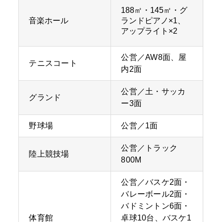
188㎡・145㎡・グ
音楽ホール
ランドピアノ×1、
アップライト×2
公営／AW8面、屋
テニスコート
内2面
公営／土・サッカ
グランド
ー3面
野球場
公営／1面
公営／トラック
陸上競技場
800M
公営／バスケ2面・
バレーボール2面・
バドミントン6面・
体育館
卓球10台、バスケ1