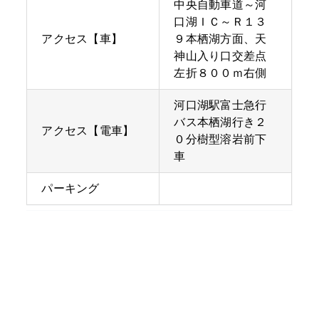
中央自動車道～河
口湖ＩＣ～Ｒ１３
アクセス【車】
９本栖湖方面、天
神山入り口交差点
左折８００ｍ右側
河口湖駅富士急行
バス本栖湖行き２
アクセス【電車】
０分樹型溶岩前下
車
パーキング