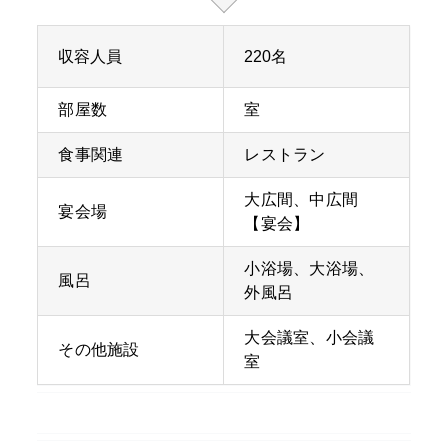
収容人員
220名
部屋数
室
食事関連
レストラン
大広間、中広間
宴会場
【宴会】
小浴場、大浴場、
風呂
外風呂
大会議室、小会議
その他施設
室