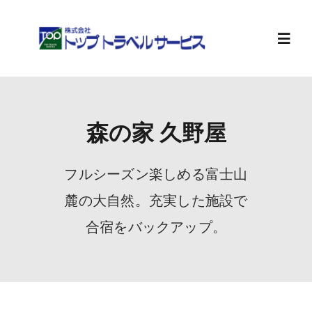
Skip
to
content
Toggl
Navig
ホーム
森の家 久野屋
旅行計画
フルシーズン楽しめる富士山
お知らせ
麓の大自然。充実した施設で
合宿をバックアップ。
会社案内
求人情報