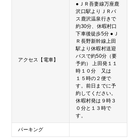
●ＪＲ吾妻線万座鹿
沢口駅よりＪＲバ
ス鹿沢温泉行きで
約30分、休暇村口
下車後徒歩5分 ●Ｊ
Ｒ長野新幹線上田
駅より休暇村送迎
バスで約50分（要
アクセス【電車】
予約） 上田発１１
時１０分 又は
１５時の２便で
す。前日までに予
約してください。
休暇村発は９時３
０分と１３時で
す。
パーキング