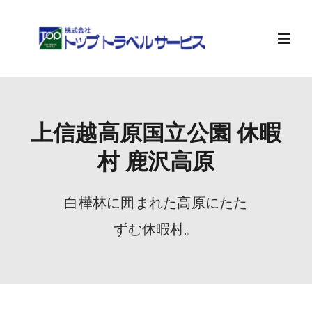
Skip
to
content
Toggl
Navig
ホーム
上信越高原国立公園 休暇
旅行計画
村 鹿沢高原
お知らせ
白樺林に囲まれた高原にたた
ずむ休暇村。
会社案内
求人情報