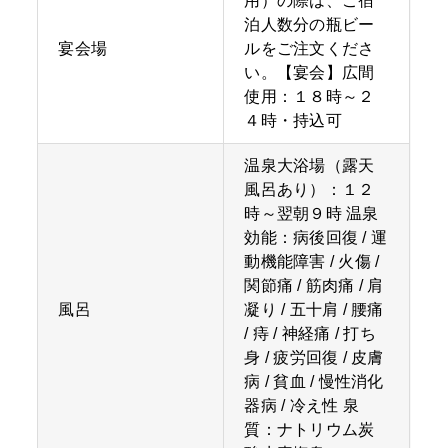
用）の際は、ご宿
泊人数分の瓶ビー
宴会場
ルをご注文くださ
い。【宴会】広間
使用：１８時～２
４時・持込可
温泉大浴場（露天
風呂あり）：１２
時～翌朝９時 温泉
効能：病後回復 / 運
動機能障害 / 火傷 /
関節痛 / 筋肉痛 / 肩
風呂
凝り / 五十肩 / 腰痛
/ 痔 / 神経痛 / 打ち
身 / 疲労回復 / 皮膚
病 / 貧血 / 慢性消化
器病 / 冷え性 泉
質：ナトリウム炭