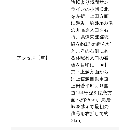
諸ICより浅間サン
ラインの小諸IC北
を左折、上田方面
に進み、約5kmの湯
の丸高原入口を右
折、県道東部嬬恋
線を約17km進んだ
ところの右側にあ
アクセス【車】
る休暇村入口の看
板を目印に。 ●中
京・上越方面から
は上信越自動車道
上田菅平ICより国
道144号線を嬬恋方
面へ約25km、鳥居
峠を越えて最初の
信号を右折して約
3km。