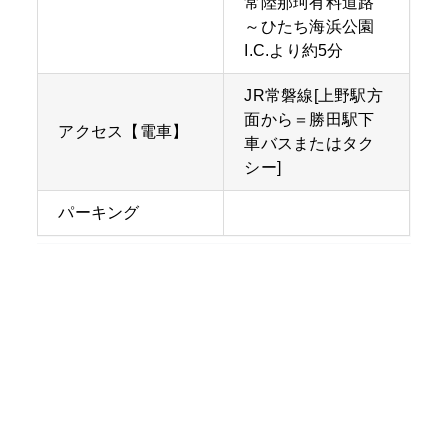
常陸那珂有料道路
～ひたち海浜公園
I.C.より約5分
JR常磐線[上野駅方
面から＝勝田駅下
アクセス【電車】
車バスまたはタク
シー]
パーキング