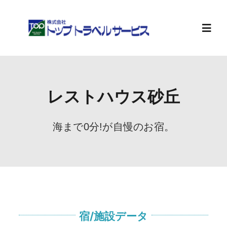
Skip
to
content
Toggl
Navig
ホーム
レストハウス砂丘
旅行計画
海まで0分!が自慢のお宿。
お知らせ
会社案内
求人情報
宿/施設データ