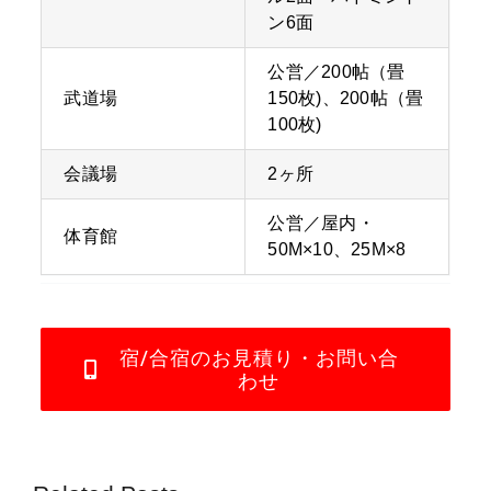
ン6面
公営／200帖（畳
武道場
150枚)、200帖（畳
100枚)
会議場
2ヶ所
公営／屋内・
体育館
50M×10、25M×8
宿/合宿のお見積り・お問い合
わせ