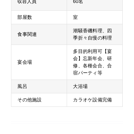
収容人員
60名
部屋数
室
潮騒香磯料理、四
食事関連
季折々自慢の料理
多目的利用可【宴
会】忘新年会、研
宴会場
修、各種会合、合
宿パーティ等
風呂
大浴場
その他施設
カラオケ設備完備